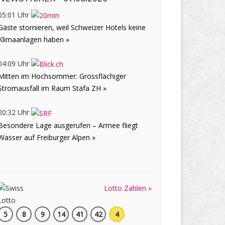
05:01 Uhr
Gäste stornieren, weil Schweizer Hotels keine
Klimaanlagen haben »
04:09 Uhr
Mitten im Hochsommer: Grossflächiger
Stromausfall im Raum Stäfa ZH »
20:32 Uhr
Besondere Lage ausgerufen – Armee fliegt
Wasser auf Freiburger Alpen »
Lotto Zahlen »
5
8
9
14
41
42
4