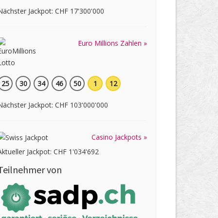
Nächster Jackpot: CHF 17'300'000
Euro Millions Zahlen »
25
30
34
46
50
1
12
Nächster Jackpot: CHF 103'000'000
Casino Jackpots »
Aktueller Jackpot: CHF 1'034'692
Teilnehmer von