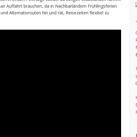
an Auffahrt brauchen, da in Nachbarländern Frühlingsferien
nd Alternativrouten hin und rät, Reisezeiten flexibel zu