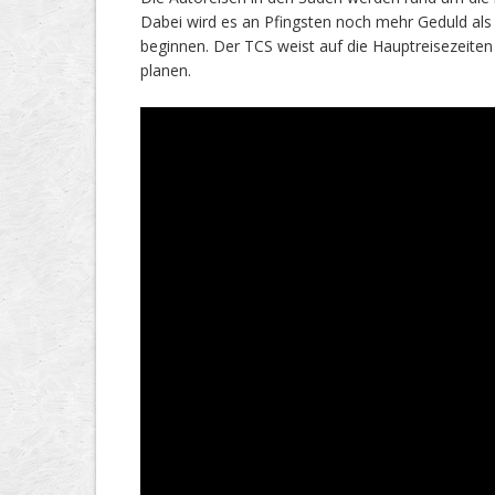
Dabei wird es an Pfingsten noch mehr Geduld als 
beginnen. Der TCS weist auf die Hauptreisezeiten u
planen.