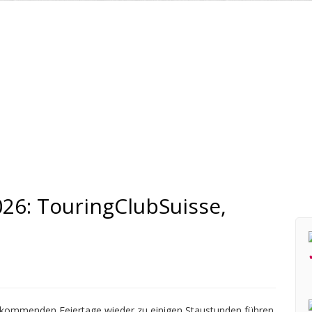
026: TouringClubSuisse,
 kommenden Feiertage wieder zu einigen Staustunden führen.