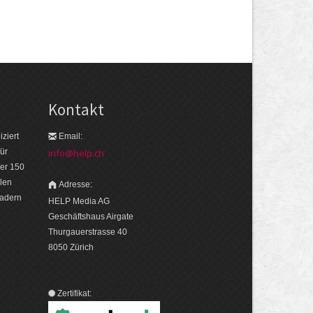
Kontakt
ziert
Email:
ür
info@help.ch
er 150
len
Adresse:
eadern
HELP Media AG
Geschäftshaus Airgate
Thurgauerstrasse 40
8050 Zürich
Zertifikat: