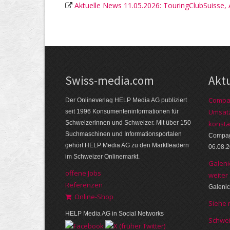
Aktuelle News 11.05.2026: TouringClubSuisse, A
Swiss-media.com
Akt
Compag
Der Onlineverlag HELP Media AG publiziert
Umsatz
seit 1996 Konsumenteninformationen für
Schweizerinnen und Schweizer. Mit über 150
konsta
Suchmaschinen und Informationsportalen
Compagn
gehört HELP Media AG zu den Marktleadern
06.08.
im Schweizer Onlinemarkt.
Galeni
offene Jobs
weiter
Referenzen
Galenic
Online-Shop
Siehe
HELP Media AG in Social Networks
Schwe