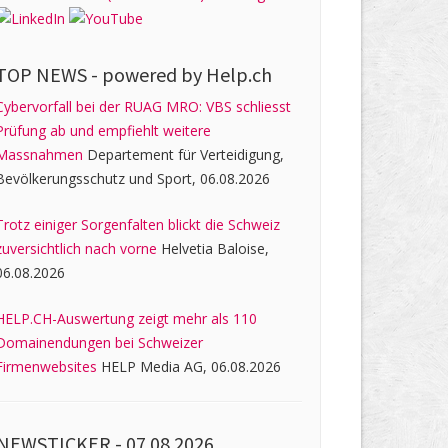
TOP NEWS -
powered by Help.ch
Cybervorfall bei der RUAG MRO: VBS schliesst
Prüfung ab und empfiehlt weitere
Massnahmen
Departement für Verteidigung,
Bevölkerungsschutz und Sport, 06.08.2026
Trotz einiger Sorgenfalten blickt die Schweiz
zuversichtlich nach vorne
Helvetia Baloise,
06.08.2026
HELP.CH-Auswertung zeigt mehr als 110
Domainendungen bei Schweizer
Firmenwebsites
HELP Media AG, 06.08.2026
NEWSTICKER -
07.08.2026