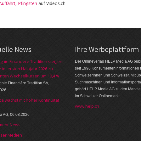
uffahrt, Pfingsten
auf Videos.ch
uelle News
Ihre Werbeplattform
nie Financière Tradition steigert
Der Onlineverlag HELP Media AG publi
 im ersten Halbjahr 2026 zu
seit 1996 Konsumenten­informationen f
nten Wechselkursen um 10,4 %
Schweizerinnen und Schweizer. Mit üb
Suchmaschinen und Informations­porta
ie Financière Tradition SA,
gehört HELP Media AG zu den Markt­l
2026
im Schweizer Onlinemarkt.
ca wächst mit hoher Kontinuität
www.help.ch
a AG, 06.08.2026
 mehr News
izer Medien