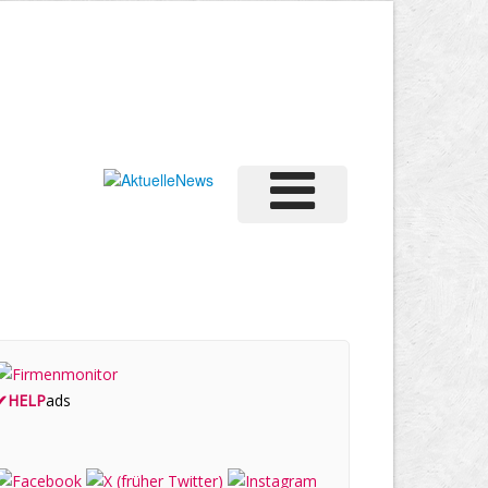
✔
HELP
ads