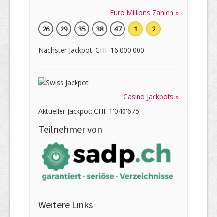
Euro Millions Zahlen »
26
29
35
38
47
1
2
Nächster Jackpot: CHF 16'000'000
Casino Jackpots »
Aktueller Jackpot: CHF 1'040'675
Teilnehmer von
Weitere Links