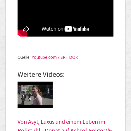
Quelle:
Youtube.com / SRF DOK
Weitere Videos:
Von Asyl, Luxus und einem Leben im
Rollstuhl - Donat auf Achse | Folge 2/6