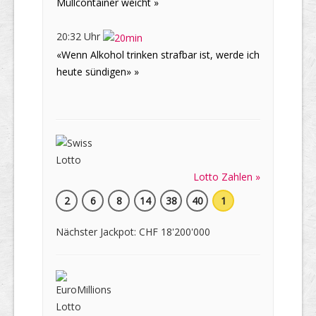
Müllcontainer weicht »
20:32 Uhr
«Wenn Alkohol trinken strafbar ist, werde ich
heute sündigen» »
Lotto Zahlen »
2
6
8
14
38
40
1
Nächster Jackpot: CHF 18'200'000